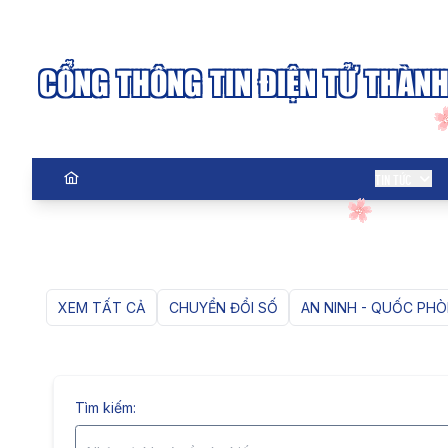
CỔNG THÔNG TIN ĐIỆN TỬ THÀN
TIN TỨC
XEM TẤT CẢ
CHUYỂN ĐỔI SỐ
AN NINH - QUỐC PH
Tìm kiếm: