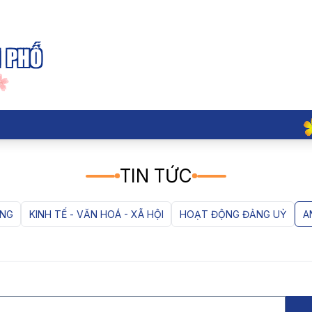
H PHỐ
TIN TỨC
ÒNG
KINH TẾ - VĂN HOÁ - XÃ HỘI
HOẠT ĐỘNG ĐẢNG UỶ
A