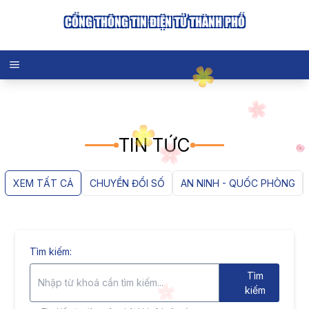
CỔNG THÔNG TIN ĐIỆN TỬ THÀNH PHỐ
TIN TỨC
XEM TẤT CẢ
CHUYỂN ĐỔI SỐ
AN NINH - QUỐC PHÒNG
Tìm kiếm:
Tìm
kiếm